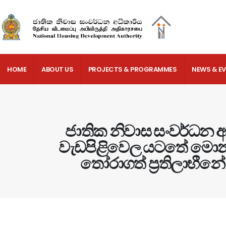
HOME
ABOUT US
PROJECTS & PROGRAMMES
NEWS & E
ජාතික නිවාස සංවර්ධන අ
වැඩපිළිවෙල යටතේ මොනරාග
තෝරාගත් ප්‍රතිලාභීන්‍