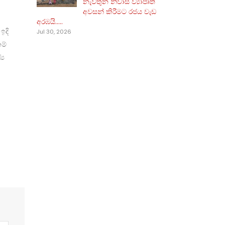
නැවතුන නිවාස ව්‍යාපෘති
අවසන් කිරීමට රජය වැඩ
අරඹයි.....
ඉදි
Jul 30, 2026
කම්
‍ය