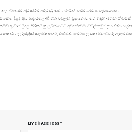
බැඳි දරිද්‍රතාව අඩු කිරීම අරමුණු කර ගනිමින් මෙම නිවාස වැඩසටහන
සමකම දිළිඳු අඩු ආදායම්ලාභී එක් පවුලක් ප්‍රමුඛතාව මත හඳුනාගෙන නිවසක් 
ත පදනම්ව ආධාර මුදල පිරිනමනු ලබයි.මෙම අවස්ථාවට බඩල්කුඹුර ප්‍රාදේශීය ලේ
ේ මොනරාගල දිස්ත්‍රික් කළමනාකරු එස්.ඩබ්. සමරපාල යන මහත්වරු ඇතුළු රාජ්
Email Address