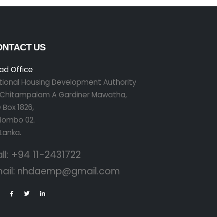
ONTACT US
ad Office
tional Housing Development Authority
r Chitampalam A Gardiner Mawatha,
 Box 1826,
lombo 02.
 Lanka.
ll:
+94 11-2431722
ail:
nhdaemp@gmail.com