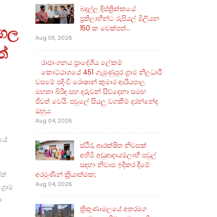
බදුල්ල දිස්ත්‍රික්කයේ
ප්‍රතිලාභීන්ට රුපියල් මිලියන
ාගල
150 ක චෙක්පත්...
Aug 05, 2026
ත්
රාජාංගනය ප්‍රාදේශීය ලේකම්
කොට්ඨාශයේ 451 ගැමුණුපුර ග්‍රාම නිලධාරී
වසමේ පදිංචි රොෂාන් කුමාර ආරියපාල
මහතා බිරිඳ සහ දරුවන් සිව්දෙනා සමඟ
ජීවත් වෙයි. පවුලේ සියලු වගකීම් දරන්නේද
ඔහුය.
Aug 04, 2026
කයේ
ස්ථීර, ආරක්ෂිත නිවසක්
අහිමි අඩුආදායම්ලාභී පවුල්
සඳහා නිවාස ඉදිකර දීමේ
ත්
අරමුණින් ක්‍රියාත්මක;
Aug 04, 2026
‍රාම
ා
ත්‍රිකුණාමලයේ අතරමග