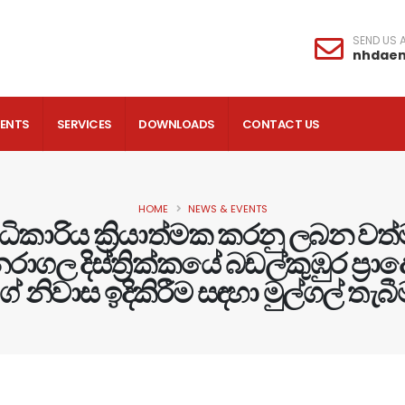
SEND US A
nhdae
VENTS
SERVICES
DOWNLOADS
CONTACT US
HOME
NEWS & EVENTS
ධිකාරිය ක්‍රියාත්මක කරනු ලබන ව
ල දිස්ත්‍රික්කයේ බඩල්කුඹුර ප්‍
ගේ නිවාස ඉදිකිරීම සඳහා මුල්ගල් තැබී