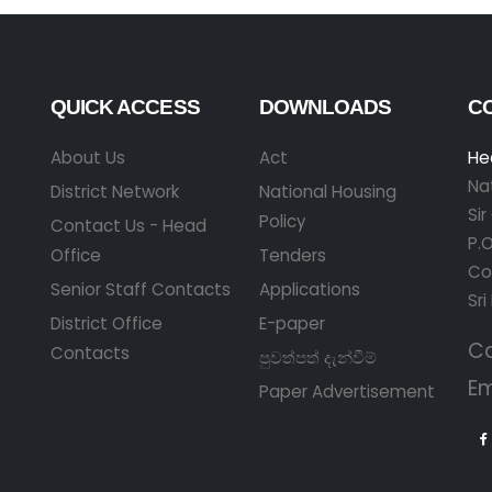
QUICK ACCESS
DOWNLOADS
C
About Us
Act
He
Na
District Network
National Housing
Si
Policy
Contact Us - Head
P.O
Office
Tenders
Co
Senior Staff Contacts
Applications
Sri
District Office
E-paper
Ca
Contacts
පුවත්පත් දැන්වීම්
Em
Paper Advertisement