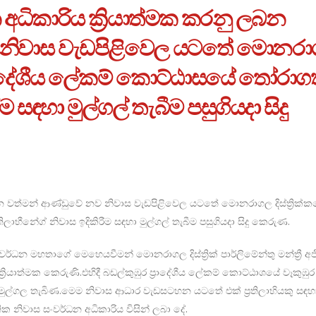
අධිකාරිය ක්‍රියාත්මක කරනු ලබන
 නිවාස වැඩපිළිවෙල යටතේ මොනර
 ප්‍රාදේශීය ලේකම් කොට්ඨාසයේ තෝරාග
ීම සඳහා මුල්ගල් තැබීම පසුගියදා සිදු
ලබන වත්මන් ආණ්ඩුවේ නව නිවාස වැඩපිළිවෙල යටතේ මොනරාගල දිස්ත්‍රික්
ලාභීන්‍ගේ නිවාස ඉදිකිරීම සඳහා මුල්ගල් තැබීම පසුගියදා සිදු කෙරුණ.
වර්ධන මහතාගේ මෙහෙයවීමන් මොනරාගල දිස්ත්‍රික් පාර්ලිමේන්තු මන්ත්‍රී අජි
්මක කෙරුණි.එහිදී බඩල්කුඹුර ප්‍රාදේශීය ලේකම් කොට්ඨාශයේ වෑකුඹුර ග්
ට මුල්ගල තැබිණ.මෙම නිවාස ආධාර වැඩසටහන යටතේ එක් ප්‍රතිලාභියකු සඳහ
ික නිවාස සංවර්ධන අධිකාරිය විසින් ලබා දේ.