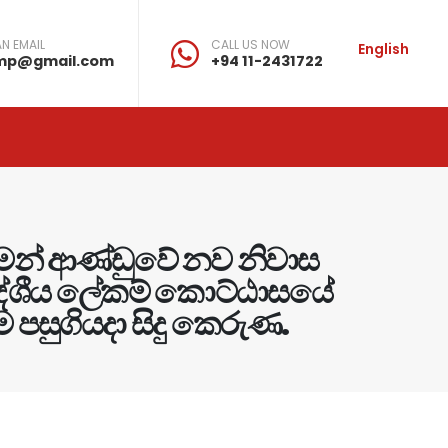
N EMAIL
CALL US NOW
English
mp@gmail.com
+94 11-2431722
ත්මන් ආණ්ඩුවේ නව නිවාස
රාදේශීය ලේකම් කොට්ඨාසයේ
ම පසුගියදා සිදු කෙරුණ.