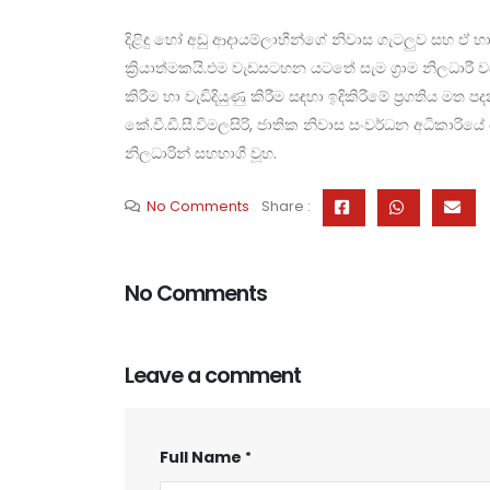
දිළිඳු හෝ අඩු ආදායම්ලාභීන්ගේ නිවාස ගැටලුව සහ ඒ හා 
ක්‍රියාත්මකයි.එම වැඩසටහන යටතේ සැම ග්‍රාම නිලධාරී ව
කිරීම හා වැඩිදියුණු කිරීම සඳහා ඉදිකිරීමේ ප්‍රගතිය ම
කේ.වී.ඩී.සී.විමලසිරි, ජාතික නිවාස සංවර්ධන අධිකාරිය
නිලධාරින් සහභාගී වූහ.
No Comments
Share :
No Comments
Leave a comment
Full Name