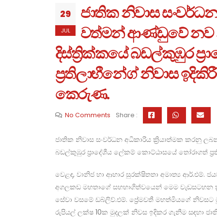
ජාතික නිවාස සංවර්ධන 
29
වත්මන් ආණ්ඩුවේ නව
JUL
දිස්ත්‍රික්කයේ බඩල්කුඹුර
ප්‍රතිලාභීන්‍ගේ නිවාස ඉදිකිර
කෙරුණ.
No Comments
Share :
ජාතික නිවාස සංවර්ධන අධිකාරිය ක්‍රියාත්මක කරනු 
බඩල්කුඹුර ප්‍රාදේශීය ලේකම් කොට්ඨාසයේ තෝරාගත් ප්‍රති
වෙළඳ, වානිජ හා ආහාර සුරක්ෂිතතා අමාත්‍ය ආර්.එම්. ජය
අගලකඩ මහතාගේ සහභාගිත්වයෙන් මෙම වැඩසටහන ක්‍රියාත
සේවා වසමේ ඩබ්ලිව්.එම්. ප්‍රේමවතී මහත්මියගේ නිවස
රුපියල් ලක්ෂ 10ක මුදලක් නිවස ඉදිකර ගැනීම සඳහා ජාත