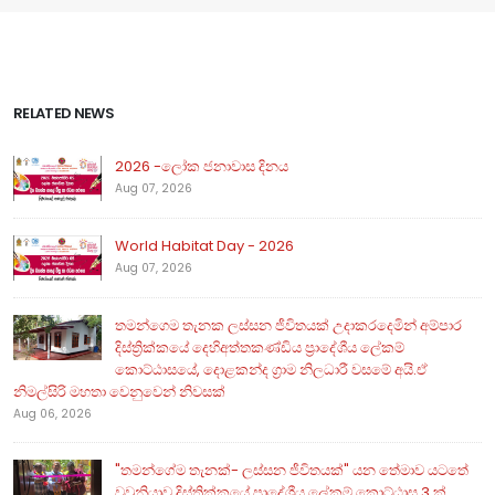
RELATED NEWS
2026 -ලෝක ජනාවාස දිනය
Aug 07, 2026
World Habitat Day - 2026
Aug 07, 2026
තමන්ගෙම තැනක ලස්සන ජීවිතයක් උදාකරදෙමින් අම්පාර
දිස්ත්‍රික්කයේ දෙහිඅත්තකණ්ඩිය ප්‍රාදේශීය ලේකම්
කොට්ඨාසයේ, දොළකන්ද ග්‍රාම නිලධාරී වසමේ අයි.ඒ
නිමල්සිරි මහතා වෙනුවෙන් නිවසක්
Aug 06, 2026
"තමන්ගේම තැනක්- ලස්සන ජීවිතයක්" යන තේමාව යටතේ
වවුනියාව දිස්ත්‍රික්කයේ ප්‍රාදේශීය ලේකම් කොට්ඨාස 3 ක්