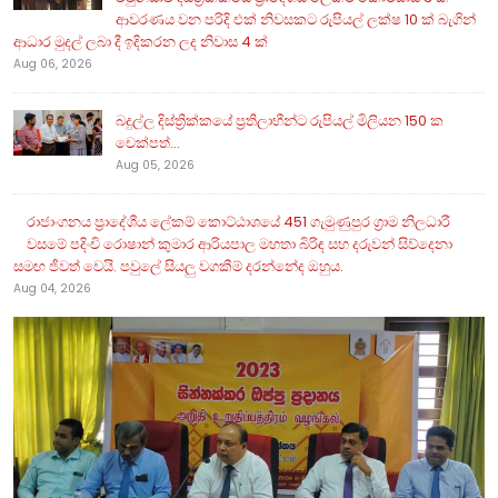
ආවරණය වන පරිදි එක් නිවසකට රුපියල් ලක්ෂ 10 ක් බැගින්
ආධාර මුදල් ලබා දී ඉදිකරන ලද නිවාස 4 ක්
Aug 06, 2026
බදුල්ල දිස්ත්‍රික්කයේ ප්‍රතිලාභීන්ට රුපියල් මිලියන 150 ක
චෙක්පත්...
Aug 05, 2026
රාජාංගනය ප්‍රාදේශීය ලේකම් කොට්ඨාශයේ 451 ගැමුණුපුර ග්‍රාම නිලධාරී
වසමේ පදිංචි රොෂාන් කුමාර ආරියපාල මහතා බිරිඳ සහ දරුවන් සිව්දෙනා
සමඟ ජීවත් වෙයි. පවුලේ සියලු වගකීම් දරන්නේද ඔහුය.
Aug 04, 2026