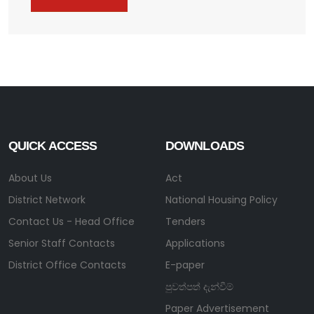
QUICK ACCESS
DOWNLOADS
About Us
Act
District Network
National Housing Policy
Contact Us - Head Office
Tenders
Senior Staff Contacts
Applications
District Office Contacts
E-paper
පුවත්පත් දැන්වීම්
Paper Advertisement